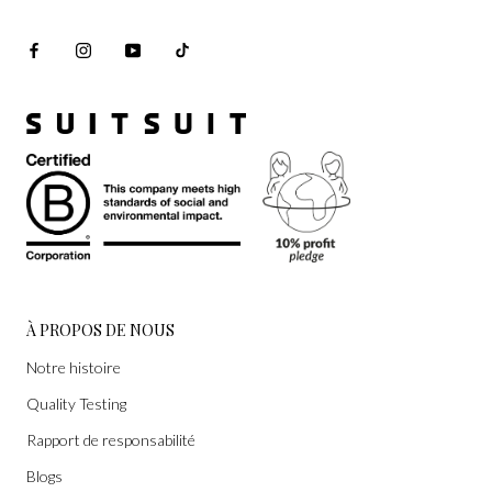
MYSTIQUE
Une
forme plus
douce du luxe
Notre interprétation d’un nouveau luxe — un luxe qui ne se
définit plus par le statut ou ce que tu possèdes, mais par le
temps. Du temps pour ralentir. Du temps pour respirer. Du
temps qui t’appartient enfin. Car le vrai luxe aujourd’hui ne
se mesure plus à ce que tu possèdes, mais à ce dont tu n’as
plus besoin : la précipitation, la pression et le besoin
À PROPOS DE NOUS
constant de te prouver.
Notre histoire
Quality Testing
DÉCOUVRIR L’UNIVERS MYSTIQUE
Rapport de responsabilité
Blogs