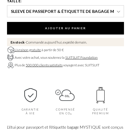
TAILLE:
SLEEVE DE PASSEPORT & ÉTIQUETTE DE BAGAGE M
AJOUTER AU PANIER
En stock
Commandé aujourd’hui, expédié demain.
Livraison gratuite
à partir de 50 €
Avec votre achat, vous soutenez la
SUITSUIT Foundation
Plus de
500 000 clients satisfaits
voyagent avec SUITSUIT
GARANTIE
COMPENSÉ
QUALITÉ
À VIE
EN CO₂
PREMIUM
L'étui pour passeport et l'étiquette bagage MYSTIQUE sont conçus