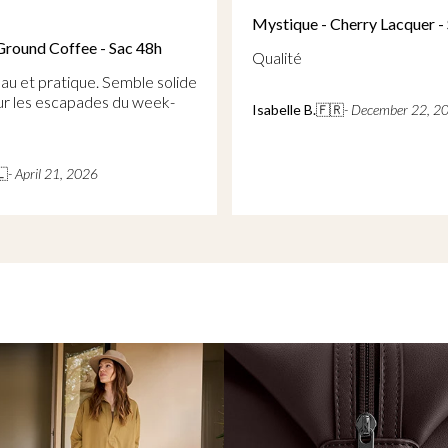
 - Cherry Lacquer - Sac 48h
Mystique - Cherry Lacque
Sans objet
.
🇫🇷
- December 22, 2025
Wieke V.
🇳🇱
- July 26, 2026