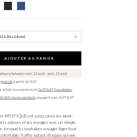
52 x 30 x 24 cm)
AJOUTER AU PANIER
elivery between mer. 12 août - sam. 15 août
 gratuite
à partir de 50 €
e achat, vous soutenez la
SUITSUIT Foundation
0 000 clients satisfaits
voyagent avec SUITSUIT
er MYSTIQUE est conçu pour les week-
urts séjours et les voyages avec un simple
e, lorsque tu souhaites voyager léger tout
onfortable. Il offre autant d'espace qu'une