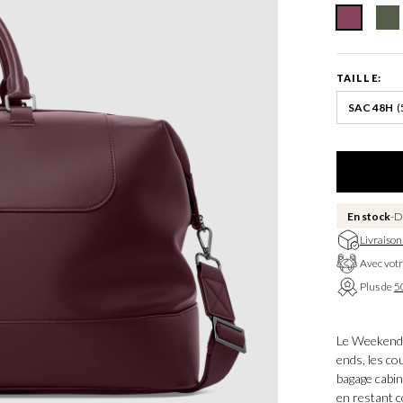
TAILLE:
SAC 48H
(
En stock
D
Livraison
Avec votr
Plus de
50
Le Weekend
ends, les co
bagage cabin
en restant c