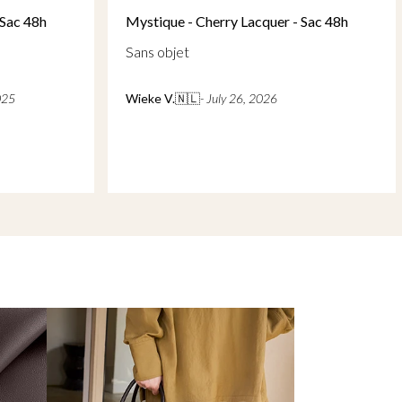
rapide
r - Sac 48h
Mystique - Dark Olive - Sac 48h
Superbe produit et livraison rapide
Joel V.
🇳🇱
- October 14, 2025