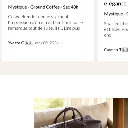
élégante
Mystique
Mystique - Ground Coffee - Sac 48h
Qualité
Spacieux, beau et pratique. Semble solide
et fiable. Pour les escapades du week-
Isabelle B
end.
Carmen T.
🇳🇱
- April 21, 2026