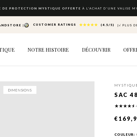
E DE PROTECTION MYSTIQUE OFFERTE
À L'ACHAT D'UNE VALISE M
CUSTOMER RATINGS
(4.5/5)
ANDSTORE
|
|
√
PLUS 
TIQUE
NOTRE HISTOIRE
DÉCOUVRIR
OFFR
TIQUE
NOTRE HISTOIRE
DÉCOUVRIR
OFFR
MYSTIQU
DIMENSIONS
SAC 4
€169,
COULEUR: