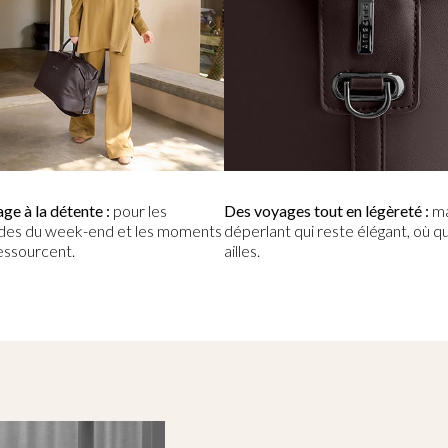
ge à la détente :
pour les
Des voyages tout en légèreté :
ma
des du week-end et les moments
déperlant qui reste élégant, où q
ressourcent.
ailles.