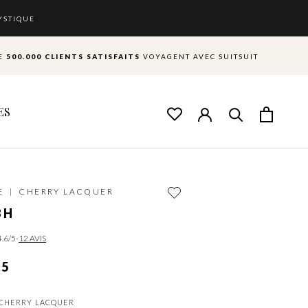
YSTIQUE
DE
500.000 CLIENTS SATISFAITS
VOYAGENT AVEC SUITSUIT
ES
ES
E
|
CHERRY LACQUER
8H
4.6
/5
-
12 AVIS
95
CHERRY LACQUER