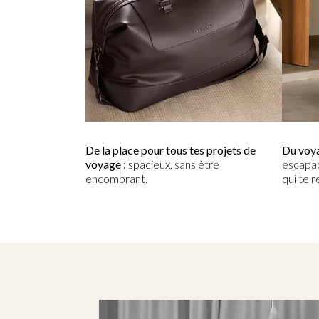
De la place pour tous tes projets de
Du voya
voyage :
spacieux, sans être
escapa
encombrant.
qui te 