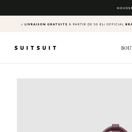
Aller
au
HOUSS
contenu
√ LIVRAISON GRATUITE
À PARTIR DE 50 €
|
√
OFFICIAL
BR
BOU
BOU